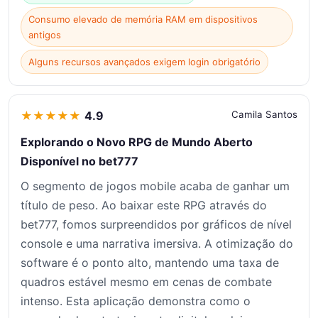
Consumo elevado de memória RAM em dispositivos
antigos
Alguns recursos avançados exigem login obrigatório
★
★
★
★
★
4.9
Camila Santos
Explorando o Novo RPG de Mundo Aberto
Disponível no bet777
O segmento de jogos mobile acaba de ganhar um
título de peso. Ao baixar este RPG através do
bet777, fomos surpreendidos por gráficos de nível
console e uma narrativa imersiva. A otimização do
software é o ponto alto, mantendo uma taxa de
quadros estável mesmo em cenas de combate
intenso. Esta aplicação demonstra como o