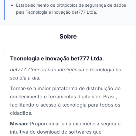
Estabelecimento de protocolos de segurança de dados
pela Tecnologia e Inovação bet777 Ltda.
Sobre
Tecnologia e Inovação bet777 Ltda.
bet777: Conectando inteligência e tecnologia no
seu dia a dia.
Tornar-se a maior plataforma de distribuição de
conhecimento e ferramentas digitais do Brasil,
facilitando o acesso à tecnologia para todos os
cidadãos.
Missão:
Proporcionar uma experiência segura e
intuitiva de download de softwares que