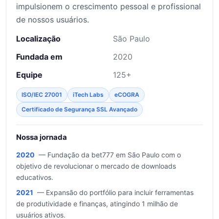
impulsionem o crescimento pessoal e profissional
de nossos usuários.
Localização
São Paulo
Fundada em
2020
Equipe
125+
ISO/IEC 27001
iTech Labs
eCOGRA
Certificado de Segurança SSL Avançado
Nossa jornada
2020
— Fundação da bet777 em São Paulo com o
objetivo de revolucionar o mercado de downloads
educativos.
2021
— Expansão do portfólio para incluir ferramentas
de produtividade e finanças, atingindo 1 milhão de
usuários ativos.