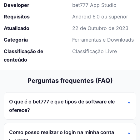
Developer
bet777 App Studio
Requisitos
Android 6.0 ou superior
Atualizado
22 de Outubro de 2023
Categoria
Ferramentas e Downloads
Classificação de
Classificação Livre
conteúdo
Perguntas frequentes (FAQ)
O que é o bet777 e que tipos de software ele
oferece?
Como posso realizar o login na minha conta