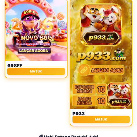
698FF
MASUK
P933
MASUK
🌈 Hoki Datang Bertubi-tubi