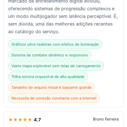
mercado de entretenimento digital evoluiu,
oferecendo sistemas de progressão complexos e
um modo multijogador sem latência perceptível. É,
sem dúvida, uma das melhores adições recentes
ao catálogo do serviço.
Gráficos ultra-realistas com efeitos de iluminação
Sistema de combate dinâmico e responsivo
Vasto mapa explorável sem telas de carregamento
Trilha sonora orquestral de alta qualidade
Tamanho do arquivo inicial é bastante grande
Necessita de conexão constante com a internet
★
★
★
★
★
4.7
Bruno Ferreira