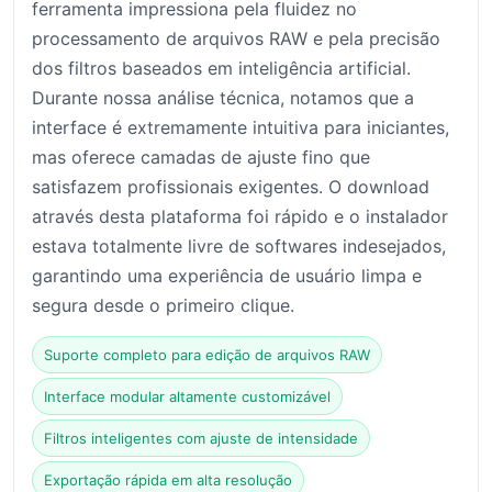
ferramenta impressiona pela fluidez no
processamento de arquivos RAW e pela precisão
dos filtros baseados em inteligência artificial.
Durante nossa análise técnica, notamos que a
interface é extremamente intuitiva para iniciantes,
mas oferece camadas de ajuste fino que
satisfazem profissionais exigentes. O download
através desta plataforma foi rápido e o instalador
estava totalmente livre de softwares indesejados,
garantindo uma experiência de usuário limpa e
segura desde o primeiro clique.
Suporte completo para edição de arquivos RAW
Interface modular altamente customizável
Filtros inteligentes com ajuste de intensidade
Exportação rápida em alta resolução