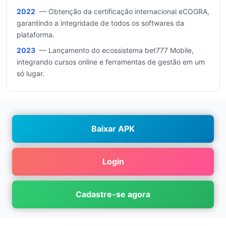
2022
— Obtenção da certificação internacional eCOGRA,
garantindo a integridade de todos os softwares da
plataforma.
2023
— Lançamento do ecossistema bet777 Mobile,
integrando cursos online e ferramentas de gestão em um
só lugar.
Baixar APK
Login
Cadastre-se agora