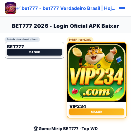
✅ bet777 - bet777 Verdadeiro Brasil | Hoje Promo
BET777 2026 - Login Oficial APK Baixar
Butuh download client
📈
RTP live 97.8%
BET777
MASUK
VIP234
MASUK
🏆 Game Mirip BET777 · Top WD