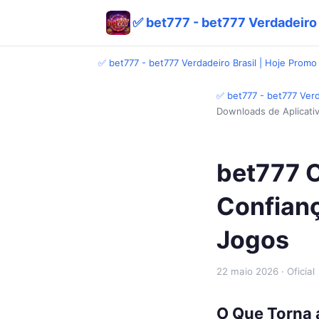
✅ bet777 - bet777 Verdadeiro 
✅ bet777 - bet777 Verdadeiro Brasil | Hoje Promo
✅ bet777 - bet777 Verd
Downloads de Aplicati
bet777 O
Confianç
Jogos
22 maio 2026
· Oficial
O Que Torna 