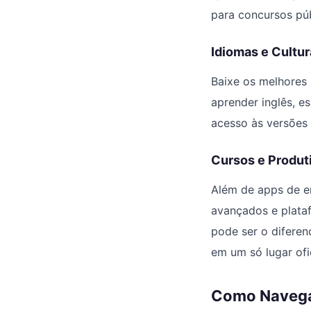
para concursos púb
Idiomas e Cultur
Baixe os melhores 
aprender inglês, e
acesso às versões 
Cursos e Produt
Além de apps de e
avançados e plataf
pode ser o diferen
em um só lugar ofi
Como Navegar