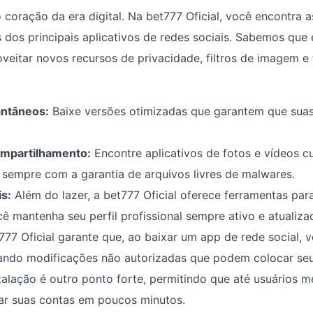
coração da era digital. Na bet777 Oficial, você encontra 
s dos principais aplicativos de redes sociais. Sabemos que 
oveitar novos recursos de privacidade, filtros de imagem e
antâneos:
Baixe versões otimizadas que garantem que sua
ompartilhamento:
Encontre aplicativos de fotos e vídeos c
 sempre com a garantia de arquivos livres de malwares.
s:
Além do lazer, a bet777 Oficial oferece ferramentas par
ê mantenha seu perfil profissional sempre ativo e atualiza
777 Oficial garante que, ao baixar um app de rede social, 
itando modificações não autorizadas que podem colocar se
stalação é outro ponto forte, permitindo que até usuários 
ar suas contas em poucos minutos.