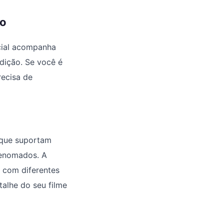
ão
cial acompanha
dição. Se você é
recisa de
 que suportam
renomados. A
s com diferentes
alhe do seu filme