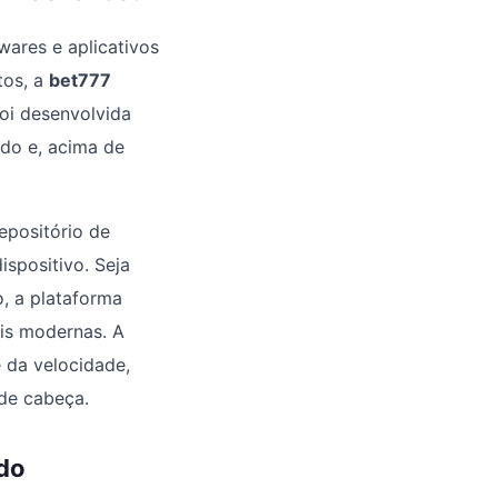
wares e aplicativos
tos, a
bet777
oi desenvolvida
do e, acima de
epositório de
ispositivo. Seja
, a plataforma
is modernas. A
e da velocidade,
 de cabeça.
do