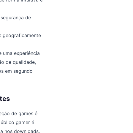
 segurança de
s geograficamente
e uma experiência
ão de qualidade,
vos em segundo
tes
seção de games é
úblico gamer é
ça nos downloads.