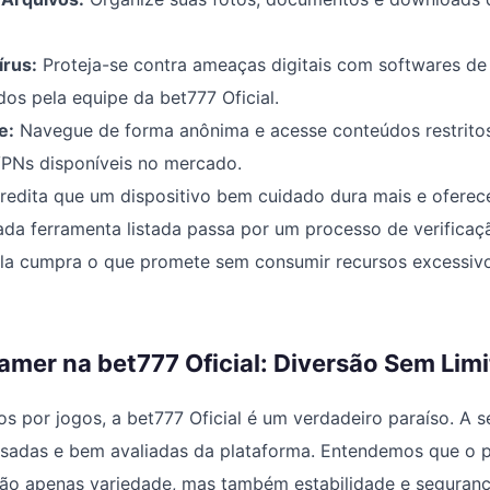
írus:
Proteja-se contra ameaças digitais com softwares de
dos pela equipe da bet777 Oficial.
e:
Navegue de forma anônima e acesse conteúdos restrito
PNs disponíveis no mercado.
credita que um dispositivo bem cuidado dura mais e oferec
cada ferramenta listada passa por um processo de verificaç
la cumpra o que promete sem consumir recursos excessi
amer na bet777 Oficial: Diversão Sem Limi
s por jogos, a bet777 Oficial é um verdadeiro paraíso. A 
sadas e bem avaliadas da plataforma. Entendemos que o p
não apenas variedade, mas também estabilidade e seguran