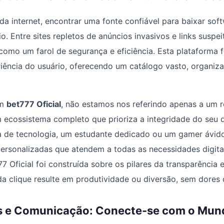
da internet, encontrar uma fonte confiável para baixar soft
. Entre sites repletos de anúncios invasivos e links suspei
omo um farol de segurança e eficiência. Esta plataforma f
ência do usuário, oferecendo um catálogo vasto, organiza
em
bet777 Oficial
, não estamos nos referindo apenas a um r
 ecossistema completo que prioriza a integridade do seu d
a de tecnologia, um estudante dedicado ou um gamer ávido
ersonalizadas que atendem a todas as necessidades digita
7 Oficial foi construída sobre os pilares da transparência 
a clique resulte em produtividade ou diversão, sem dores
is e Comunicação: Conecte-se com o Mun