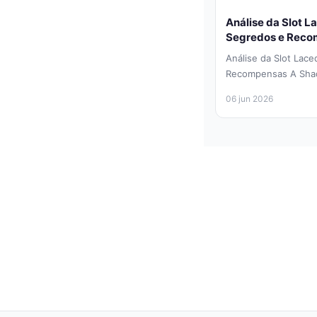
Análise da Slot 
Segredos e Reco
Análise da Slot Lac
Recompensas A Shad
jogos ousados e tem
06 jun 2026