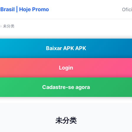
Brasil | Hoje Promo
Ofic
›
未分类
Baixar APK APK
Login
Cadastre-se agora
未分类