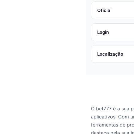
Oficial
Login
Localização
O bet777 é a sua 
aplicativos. Com u
ferramentas de pro
destaca pela sua i